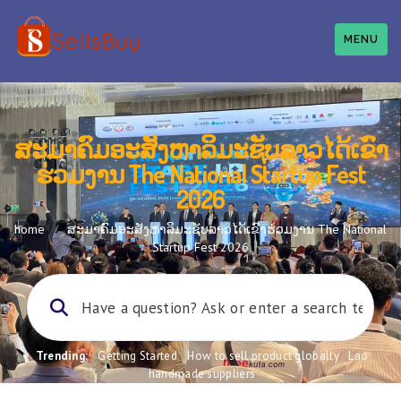
MENU
ສະມາຄົມອະສັງຫາລິມະຊັບລາວໄດ້ເຂົາ
ຮ່ວມງານ The National Startup Fest
2026
home
/
ສະມາຄົມອະສັງຫາລິມະຊັບລາວໄດ້ເຂົາຮ່ວມງານ The National
Startup Fest 2026
Trending:
Getting Started
,
How to sell product globally
,
Lao
handmade suppliers