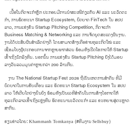
ເນື້ອໃນກິດຈະກຳຫຼັກ ປະກອບມີການນຳສະເໜີກ່ຽວກັບ AI ແລະ ນະວັດຕະ
ກຳ, ການພັດທະນາ Startup Ecosystem, ບົດບາດ FinTech ໃນ ສປປ
ລາວ, ການແຂ່ງຂັນ Startup Pitching Competition, ກິດຈະກຳ
Business Matching & Networking ແລະ ການຈັດບູດສະແດງຜົນງານ.
ງານໄດ້ປະສົບຜົນສຳເລັດຢ່າງດີ ໂດຍສາມາດສ້າງເຄືອຂ່າຍທຸລະກິດໃໝ່ ແລະ
ເຊື່ອມໂຍງຜູ້ປະກອບການຈາກຫຼາຍພາກສ່ວນ ພ້ອມທັງເປີດໂອກາດໃຫ້ Startup
ເຂົ້າເຖິງນັກລົງທຶນ. ນອກນັ້ນ ການແຂ່ງຂັນ Startup Pitching ຍັງໄດ້ມອບ
ລາງວັນລວມມູນຄ່າຫຼາຍກວ່າ 200 ລ້ານກີບ.
ງານ The National Startup Fest 2026 ຖືເປັນເຫດການສຳຄັນ ທີ່ມີ
ບົດບາດໃນການຂັບເຄື່ອນ ແລະ ພັດທະນາ Startup Ecosystem ໃນ ສປປ
ລາວ ໃຫ້ເຕີບໂຕຢ່າງຍືນຍົງ ພ້ອມທັງເປັນເວທີສຳຄັນໃນການສ້າງໂອກາດໃຫ້
ທຸລະກິດລາວເຂົ້າເຖິງແຫຼ່ງທຶນ ພັດທະນານະວັດຕະກຳ ແລະ ຂະຫຍາຍສູ່ຕະຫຼາດ
ສາກົນ.
ຂຽນຂ່າວໂດຍ:
(#ທີມງານ
)
Khammanh Tomkanya
Sellsbuy