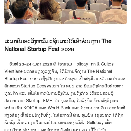
ສະມາຄົມອະສັງຫາລິມະຊັບລາວໄດ້ເຂົາຮ່ວມງານ The
National Startup Fest 2026
ວັນທີ 23–24 ເມສາ 2026 ທີ່ ໂຮງແຮມ Holiday Inn & Suites
Vientiane ນະຄອນຫຼວງວຽງຈັນ, ໄດ້ມີການຈັດງານ The National
Startup Fest 2026 ເຊິ່ງເປັນງານລະດັບຊາດ ເພື່ອສົ່ງເສີມນະວັດຕະກຳ ແລະ
ພັດທະນາ Startup Ecosystem ໃນ ສປປ ລາວ ພ້ອມທັງສ້າງເຄືອຂ່າຍທາງ
ທຸລະກິດ ແລະ ເພີ່ມໂອກາດໃນການລົງທຶນ. ງານດັ່ງກ່າວ ໄດ້ຮວບຮວມຜູ້
ປະກອບການ Startup, SME, ນັກທຸລະກິດ, ນັກລົງທຶນ ພ້ອມທັງອົງກອນ
ສາກົນ ເຊັ່ນ KOICA ແລະ World Bank ແລະ ອົງກອນພາກລັດ-ເອກະຊົນທີ່
ກ່ຽວຂ້ອງ ເຂົ້າຮ່ວມຢ່າງຄັບຄັ່ງ. ໃນໂອກາດນີ້ ທ່ານ ຫຸມພັນ ໄຊຍະລາດ ໄດ້ຖືກ
ຮັບເຊີນເຂົ້າຮ່ວມງານໃນນາມເປັນປະທານຂອງບໍລິສັດ Sellsbuy ເພື່ອ
ແລກປ່ຽນປະສົບການ ແລະ ສ້າງສາຍພົວພັນຄວາມຮ່ວມມືໃນຕໍ່ໜ້າ.