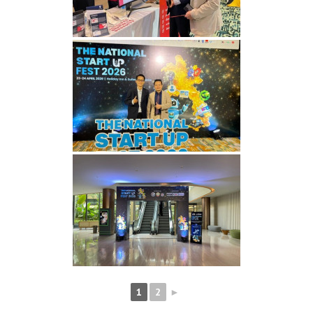
1
2
►