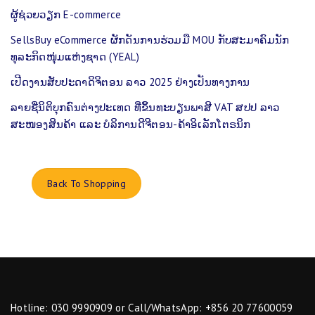
ຜູ້​ຊ່ວຍວຽກ E-commerce
SellsBuy eCommerce ຜັກດັນການຮ່ວມມື MOU ກັບສະມາຄົມນັກ
ທຸລະກິດໜຸ່ມແຫ່ງຊາດ (YEAL)
ເປີດງານສັບປະດາດິຈິຕອນ ລາວ 2025 ຢ່າງເປັນທາງການ
ລາຍຊື່ນິຕິບຸກຄົນຕ່າງປະເທດ ທີ່ຂຶ້ນທະບຽນພາສີ VAT ສປປ ລາວ
ສະໜອງສິນຄ້າ ແລະ ບໍລິການດີຈີຕອນ-ຄ້າອິເລັກໂຕຣນິກ
Back To Shopping
Hotline: 030 9990909 or Call/WhatsApp: +856 20 77600059