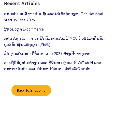
Recent Articles
ສະມາຄົມອະສັງຫາລິມະຊັບລາວໄດ້ເຂົາຮ່ວມງານ The National
Startup Fest 2026
ຜູ້​ຊ່ວຍວຽກ E-commerce
SellsBuy eCommerce ຜັກດັນການຮ່ວມມື MOU ກັບສະມາຄົມນັກ
ທຸລະກິດໜຸ່ມແຫ່ງຊາດ (YEAL)
ເປີດງານສັບປະດາດິຈິຕອນ ລາວ 2025 ຢ່າງເປັນທາງການ
ລາຍຊື່ນິຕິບຸກຄົນຕ່າງປະເທດ ທີ່ຂຶ້ນທະບຽນພາສີ VAT ສປປ ລາວ
ສະໜອງສິນຄ້າ ແລະ ບໍລິການດີຈີຕອນ-ຄ້າອິເລັກໂຕຣນິກ
Back To Shopping