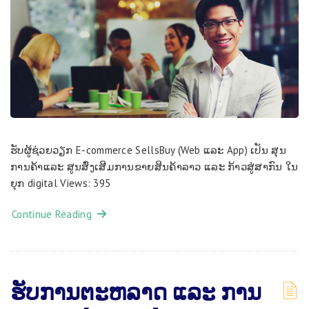
ຮ​ັບ​​ຜູ​້​ຊ່ວຍວຽກ E-commerce SellsBuy (Web ແລ​ະ App) ເປັນ ສຸນ​
ການ​ຄ້າ​ແລະ ສູນສົ່ງ​ເສີມ​ການ​ຂາຍ​ສິນ​ຄ້າ​ລາວ ແລະ ກ້າວ​ສູ່​ສາ​ກົນ ໃນ​
ຍຸກ digital Views: 395
Continue Reading
ຮ​ັບ​ການ​ຕະ​ຫລາດ ແລະ ການ