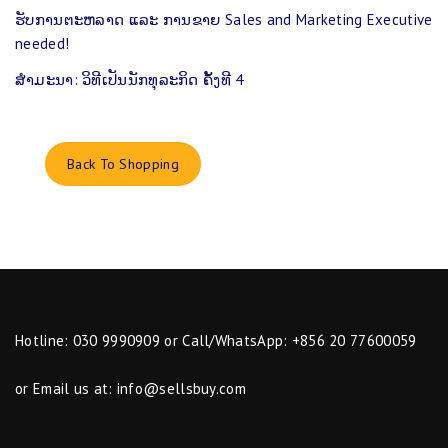
ຮ​ັບ​ການ​ຕະ​ຫລາດ ແລະ ການຂາຍ Sales and Marketing Executive
needed!
ສຳ​ມະ​ນາ: ​ວິ​ທີ​ເປັນ​ນັກ​ທຸ​ລະ​ກິດ ຄັ້ງ​ທີ 4
Back To Shopping
Hotline: 030 9990909 or Call/WhatsApp: +856 20 77600059
or Email us at:
info@sellsbuy.com