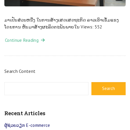
ມາເປັນ​ສ່ວນ​ຫນື່ງ ໃນ​ການ​ສ້າງ​ເສດ​ເສດ​ຖະ​ກິດ ລາວ​ເຮົາ​ເຂັ້ມ​ແຂງ
ໂດຍ​ການ ຫັນ​ມາ​ສ້າງ​ຜະ​ລິດ​ຕ​ະ​ພັນ​ພາຍ​ໃນ Views: 552
Continue Reading
Search Content
Search
Recent Articles
ຜູ້​ຊ່ວຍວຽກ E-commerce