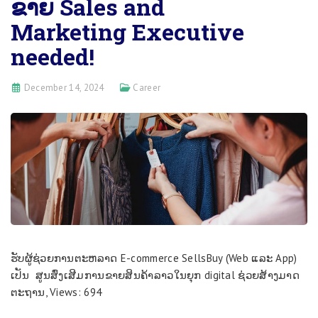
ຂາຍ Sales and
Marketing Executive
needed!
December 14, 2024
Career
ຮ​ັບ​​ຜູ​້​ຊ່ວຍ​ການ​ຕະ​ຫລາດ E-commerce SellsBuy (Web ແລ​ະ App)
ເປັນ ສູນສົ່ງ​ເສີມ​ການ​ຂາຍ​ສິນ​ຄ້າ​ລາວໃນ​ຍຸກ digital ຊ່ວຍ​ສ້າງ​ມາດ​
ຕະ​ຖານ​, Views: 694