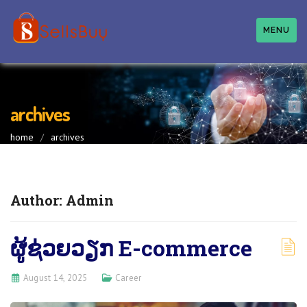
MENU
archives
home
/
archives
Author:
Admin
ຜູ້​ຊ່ວຍວຽກ E-commerce
August 14, 2025
Career