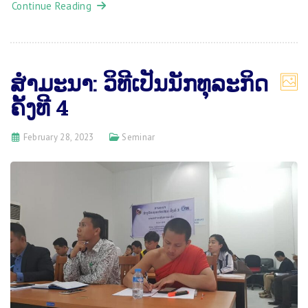
Continue Reading
ສຳ​ມະ​ນາ: ​ວິ​ທີ​ເປັນ​ນັກ​ທຸ​ລະ​ກິດ
ຄັ້ງ​ທີ 4
February 28, 2023
Seminar