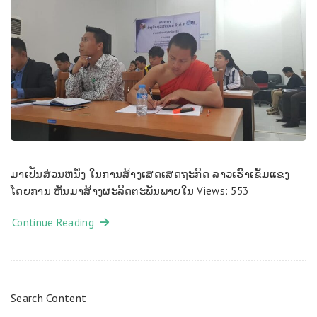
ມາເປັນ​ສ່ວນ​ຫນື່ງ ໃນ​ການ​ສ້າງ​ເສດ​ເສດ​ຖະ​ກິດ ລາວ​ເຮົາ​ເຂັ້ມ​ແຂງ
ໂດຍ​ການ ຫັນ​ມາ​ສ້າງ​ຜະ​ລິດ​ຕ​ະ​ພັນ​ພາຍ​ໃນ Views: 553
Continue Reading
Search Content