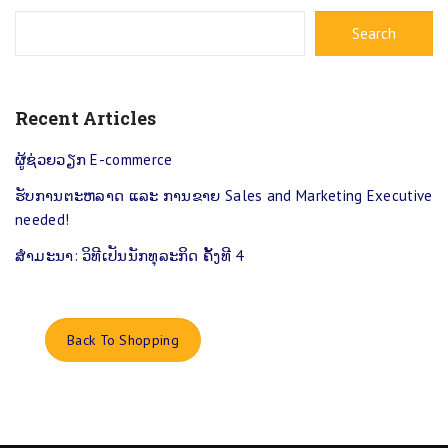
Search
Recent Articles
ຜູ້​ຊ່ວຍວຽກ E-commerce
ຮ​ັບ​ການ​ຕະ​ຫລາດ ແລະ ການຂາຍ Sales and Marketing Executive
needed!
ສຳ​ມະ​ນາ: ​ວິ​ທີ​ເປັນ​ນັກ​ທຸ​ລະ​ກິດ ຄັ້ງ​ທີ 4
Back To Shopping