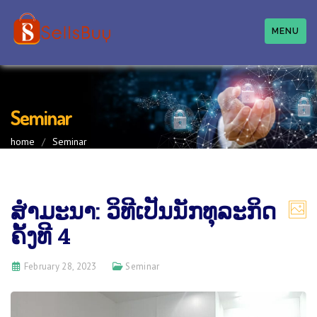
MENU
Seminar
home
/
Seminar
ສຳ​ມະ​ນາ: ​ວິ​ທີ​ເປັນ​ນັກ​ທຸ​ລະ​ກິດ
ຄັ້ງ​ທີ 4
February 28, 2023
Seminar