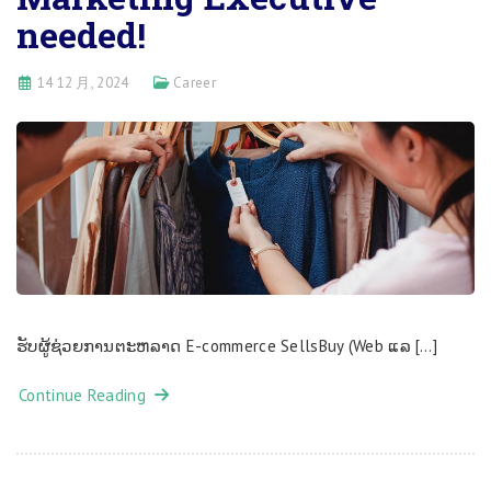
needed!
14 12 月, 2024
Career
ຮ​ັບ​​ຜູ​້​ຊ່ວຍ​ການ​ຕະ​ຫລາດ E-commerce SellsBuy (Web ແລ […]
Continue Reading