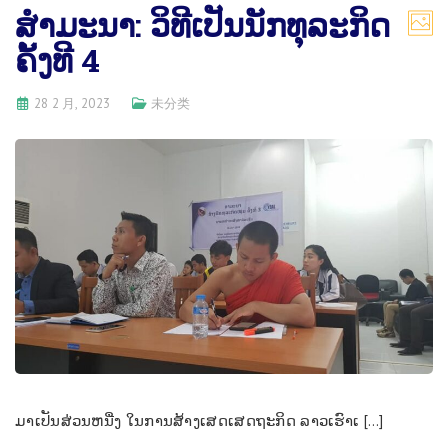
ສຳ​ມະ​ນາ: ​ວິ​ທີ​ເປັນ​ນັກ​ທຸ​ລະ​ກິດ
ຄັ້ງ​ທີ 4
28 2 月, 2023
未分类
ມາເປັນ​ສ່ວນ​ຫນື່ງ ໃນ​ການ​ສ້າງ​ເສດ​ເສດ​ຖະ​ກິດ ລາວ​ເຮົາ​ເ […]