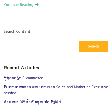
Continue Reading
Search Content
Search
Recent Articles
ຜູ້​ຊ່ວຍວຽກ E-commerce
ຮ​ັບ​ການ​ຕະ​ຫລາດ ແລະ ການຂາຍ Sales and Marketing Executive
needed!
ສຳ​ມະ​ນາ: ​ວິ​ທີ​ເປັນ​ນັກ​ທຸ​ລະ​ກິດ ຄັ້ງ​ທີ 4