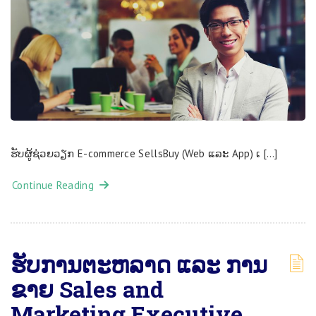
ຮ​ັບ​​ຜູ​້​ຊ່ວຍວຽກ E-commerce SellsBuy (Web ແລ​ະ App) ເ […]
Continue Reading
ຮ​ັບ​ການ​ຕະ​ຫລາດ ແລະ ການ
ຂາຍ Sales and
Marketing Executive