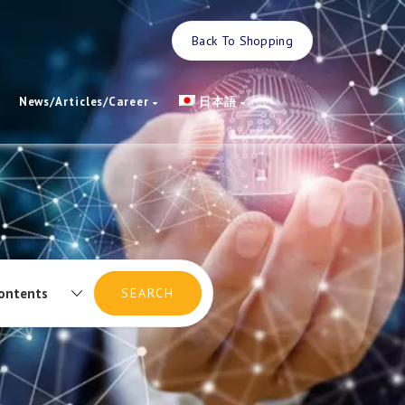
Back To Shopping
News/Articles/Career
日本語