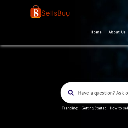
Home
About Us
Trending:
Getting Started
,
How to sel