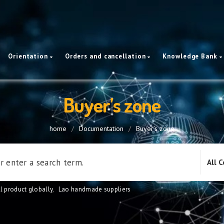
Orientation
Orders and cancellation
Knowledge Bank
Buyer’s zone
home
/
Documentation
/
Buyer’s zone
l product globally
,
Lao handmade suppliers