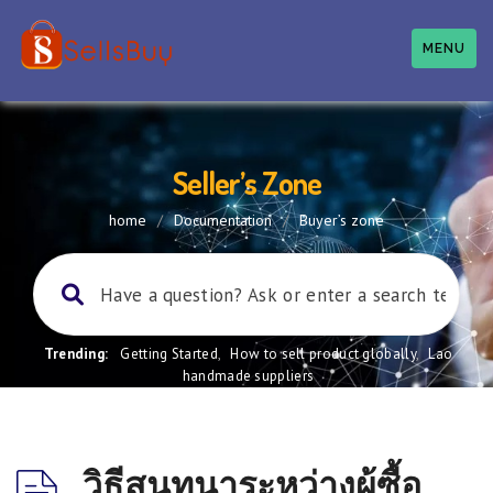
MENU
Seller’s Zone
home
/
Documentation
/
Buyer’s zone
Trending:
Getting Started
,
How to sell product globally
,
Lao
handmade suppliers
วิธีสนทนาระหว่างผู้ซื้อ