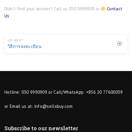
Didn't find your answer? Call us 030 9990909 or
Contact
Us
UP NEXT
วิธีการลงทะเบียน
Hotline: 030 9990909 or Call/WhatsApp: +856 20 77600059
or Email us at:
info@sellsbuy.com
Subscribe to our newsletter