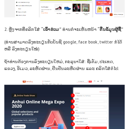
2. ຫຼັງ​ຈາກ​ທີ່​ຄລິກ​ໃສ່
“ເຂົ້າ​ຮ່ວມ​”
ທ່ານກໍ​ຈະ​ເຫັນຫນ້າ​
“​ຕື່ນ​ຂໍ້​ມູນ​ຜູ້​ຊື້​”
(ທ່ານສາມາດລົງທະບຽນກັບ​ບັນ​ຊີ google, face book, twitter ກໍ​ໄດ້
ຫລື​ ລົງ​ທະ​ບ​ຽ​ນ​ໃໝ່)
ຖ້າທ່ານຕ້ອງການລົງທະບຽນໃຫມ່, ກະລຸນາໃສ່: ຊື່ເຕັມ, ປະເທດ,
ແຂວງ, ອີເມວ, ລະຫັດຜ່ານ, ຢືນຢັນລະຫັດຜ່ານ ແລະ ຄລິກໃສ່ຕໍ່ໄປ.