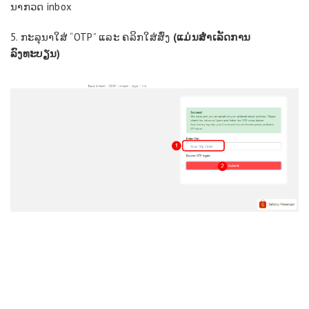
ນາ​ກວດ inbox
5. ກະລຸນາໃສ່ “OTP” ແລະ ຄລິກໃສ່ສົ່ງ
(ແມ່ນສໍາເລັດ​ການ
ລົງທະບຽນ)