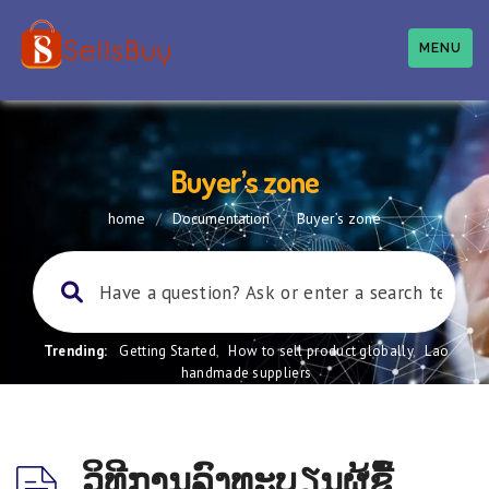
MENU
Buyer’s zone
home
/
Documentation
/
Buyer’s zone
Trending:
Getting Started
,
How to sell product globally
,
Lao
handmade suppliers
ວິທີການລົງທະບຽນຜູ້​ຊື້