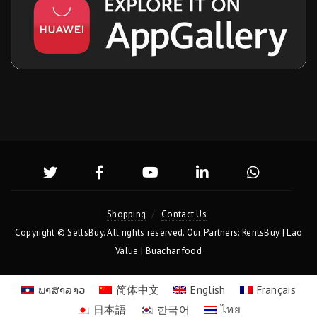
Shopping
Contact Us
Copyright ©
SellsBuy
. All rights reserved. Our Partners:
RentsBuy
|
Lao
Value
|
Buachanfood
ພາ​ສາ​ລາວ
简体中文
English
Français
日本語
한국어
ไทย