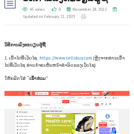
45 views
0
November 28, 2022
Updated on February 21, 2023
ວິທີການລົງທະບຽນຜູ້​ຊື້
1. ເຂົ້າໄປ​ທີ່​ເວັບ​ໄຊ​
https://www.sellsbuy.com
(ຫຼັງ​ຈາກ​​ທ່ານເຂົ້າ
ໄປ​ທີ່​ເວັບ​ໄຊ​ ທ່ານກໍ່​ຈະ​ເຫັນ​ຫນ້າ​ທໍາ​ອິດ​ຂອງ​ເວັບ​ໄຊ​​)
ໃຫ້ຄລິກໃສ່
“ເຂົ້າຮ່ວມ”