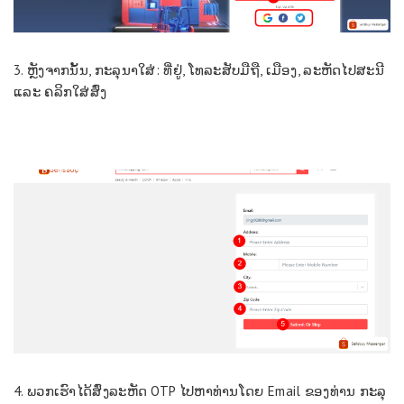
3. ຫຼັງ​ຈາກ​ນັ້ນ​, ກະ​ລຸ​ນາ​ໃສ່​: ທີ່​ຢູ່​, ໂທລະ​ສັບ​ມື​ຖື​, ເມືອງ​, ລະ​ຫັດ​ໄປ​ສະ​ນີ​
ແລະ ຄລິກໃສ່​ສົ່ງ​
4. ພວກ​ເຮົາ​ໄດ້ສົ່ງລະຫັດ OTP ໄປຫາທ່ານ​ໂດຍ Email ຂອງ​ທ່ານ ກະ​ລຸ​